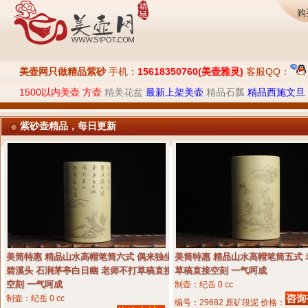
购
美壶网只做精品紫砂
手机：
15618350760(美壶雅灵)
客服QQ：
1500以内美壶
方壶
精美花盆
最新上架美壶
精品石瓢
精品西施文旦
紫砂壶精品，每日更新
美筒特惠 精品山水高帽笔筒六式 偶来独坐
美筒特惠 精品山水高帽笔筒五式 
碧溪头 石涧茅亭白日幽 老师不打草稿直接
草稿直接空刻 一气呵成
空刻 一气呵成
制壶：纪岳
0 cc
制壶：纪岳
0 cc
编号：29682 原矿段泥 价格：