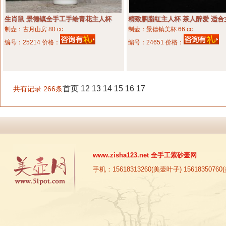
生肖鼠 景德镇全手工手绘青花主人杯
精致胭脂红主人杯 茶人醉爱 适合
制壶：古月山房
80 cc
制壶：景德镇美杯
66 cc
编号：25214 价格：
编号：24651 价格：
首页
12
13
14
15
16
17
共有记录 266条
www.zisha123.net
全手工紫砂壶网
手机：15618313260(美壶叶子) 15618350760