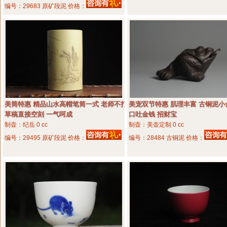
编号：29683 原矿段泥 价格：
美筒特惠 精品山水高帽笔筒一式 老师不打
美宠双节特惠 肌理丰富 古铜泥小
草稿直接空刻 一气呵成
口吐金钱 招财宝
制壶：纪岳
0 cc
制壶：美壶定制
0 cc
编号：29495 原矿段泥 价格：
编号：28484 古铜泥 价格：