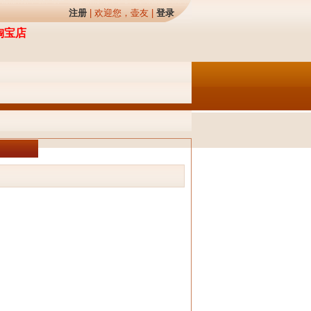
注册
| 欢迎您，壶友 |
登录
淘宝店