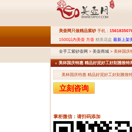
美壶网只做精品紫砂
手机：
15618350
1500以内美壶
方壶
精美花盆
最新上架
全手工紫砂壶网
>
美壶商城
> 美杯国庆
美杯国庆特惠 精品好泥好工好刻雅致特
美杯国庆特惠 精品好泥好工好刻雅致特厚实
立刻咨询
掌柜微信：请扫码添加