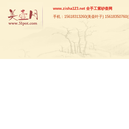
www.zisha123.net
全手工紫砂壶网
手机：15618313260(美壶叶子) 15618350760