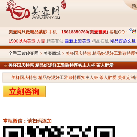
购
美壶网只做精品紫砂
手机：
15618350760(美壶雅灵)
客服QQ：
1500以内美壶
方壶
精美花盆
最新上架美壶
精品石瓢
精品西施文旦
全手工紫砂壶网
>
美壶商城
> 美杯国庆特惠 精品好泥好工雅致特厚
美杯国庆特惠 精品好泥好工雅致特厚实主人杯 茶人醉爱
美杯国庆特惠 精品好泥好工雅致特厚实主人杯 茶人醉爱 美壶定制作品 编
立刻咨询
掌柜微信：请扫码添加