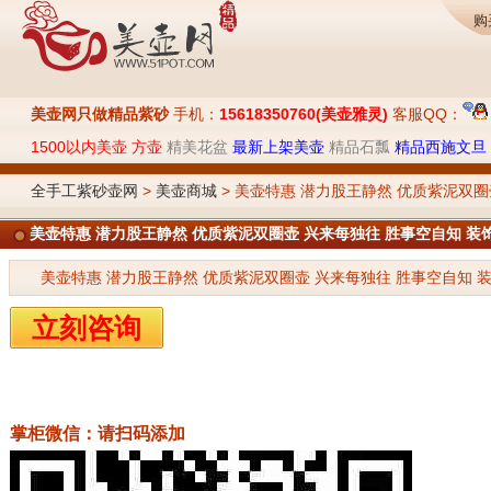
购
美壶网只做精品紫砂
手机：
15618350760(美壶雅灵)
客服QQ：
1500以内美壶
方壶
精美花盆
最新上架美壶
精品石瓢
精品西施文旦
全手工紫砂壶网
>
美壶商城
> 美壶特惠 潜力股王静然 优质紫泥双圈
美壶特惠 潜力股王静然 优质紫泥双圈壶 兴来每独往 胜事空自知 装
美壶特惠 潜力股王静然 优质紫泥双圈壶 兴来每独往 胜事空自知 装饰文雅
立刻咨询
掌柜微信：请扫码添加