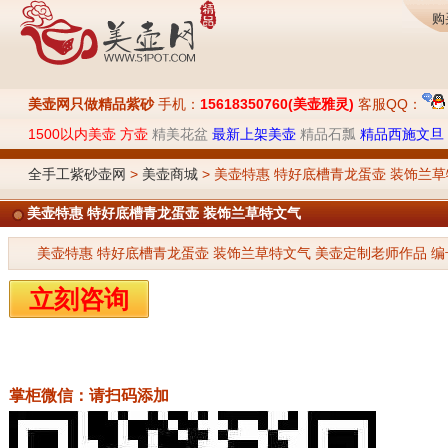
购
美壶网只做精品紫砂
手机：
15618350760(美壶雅灵)
客服QQ：
1500以内美壶
方壶
精美花盆
最新上架美壶
精品石瓢
精品西施文旦
全手工紫砂壶网
>
美壶商城
> 美壶特惠 特好底槽青龙蛋壶 装饰兰
美壶特惠 特好底槽青龙蛋壶 装饰兰草特文气
美壶特惠 特好底槽青龙蛋壶 装饰兰草特文气 美壶定制老师作品 编号344
立刻咨询
掌柜微信：请扫码添加