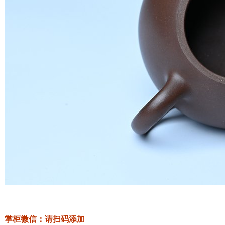
掌柜微信：请扫码添加