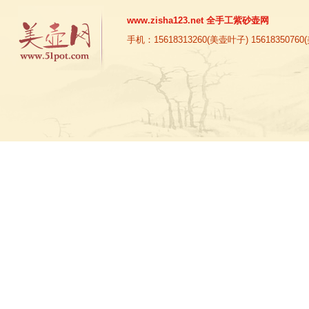
www.zisha123.net
全手工紫砂壶网
手机：15618313260(美壶叶子) 15618350760